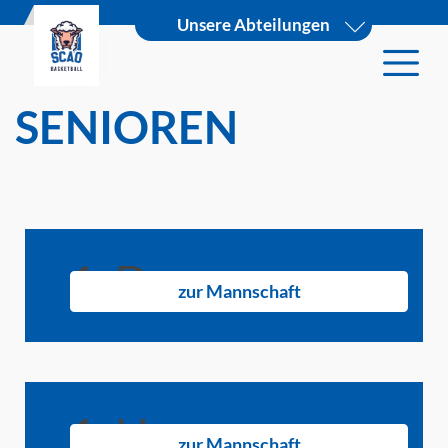
Unsere Abteilungen
SENIOREN
1. Damen
zur Mannschaft
1. Herren
zur Mannschaft