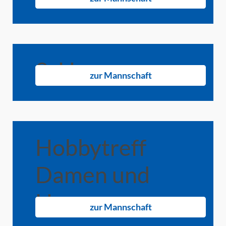
2. Herren
zur Mannschaft
Hobbytreff
Damen und
Herren
zur Mannschaft